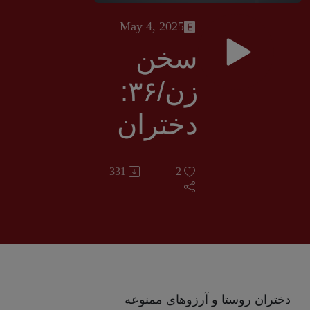
May 4, 2025
سخن
زن/۳۶:‌
دختران
روستا و
331
2
آرزوهای
ممنوعه
دختران روستا و آرزوهای ممنوعه