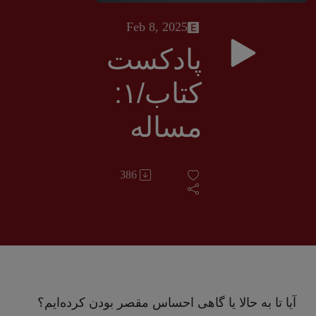
Feb 8, 2025
پادکست
کتاب/۱:
مساله
تقصیر و
386
کارل
یاسپرس
آیا تا به حالا یا گاهی احساس مقصر بودن کرده‌ایم؟